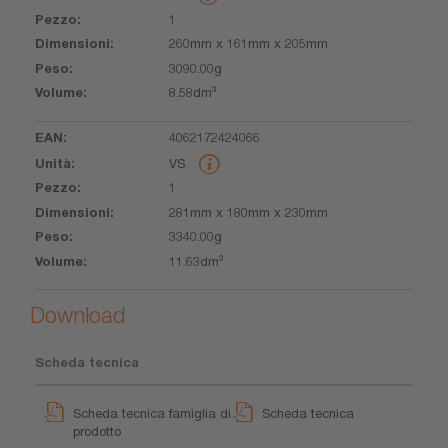
1
260mm x 161mm x 205mm
3090.00g
8.58dm³
4062172424066
VS
1
281mm x 180mm x 230mm
3340.00g
11.63dm³
Download
Scheda tecnica
Scheda tecnica famiglia di
Scheda tecnica
prodotto