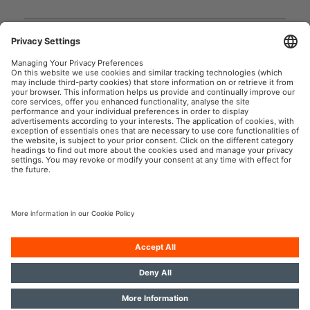
GPRS_Istruzioni sui
BATTERYstart PRO
simboli di sicurezza
User instruction
User instruction
OSRAM Automotive nei Social
P.IVA 00745030155
Società
Condizioni generali di utilizzo
Norme sulla Privacy
Informativa sui cookie
Politica sull’IA
Contatti
© 2026, OSRAM GmbH. Tutti i diritti riservati.