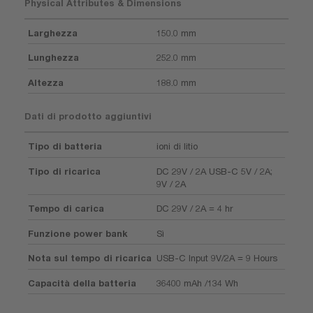
Physical Attributes & Dimensions
Larghezza
150.0 mm
Lunghezza
252.0 mm
Altezza
188.0 mm
Dati di prodotto aggiuntivi
Tipo di batteria
ioni di litio
Tipo di ricarica
DC 29V / 2A USB-C 5V / 2A;
9V / 2A
Tempo di carica
DC 29V / 2A = 4 hr
Funzione power bank
Sì
Nota sul tempo di ricarica
USB-C Input 9V/2A = 9 Hours
Capacità della batteria
36400 mAh /134 Wh