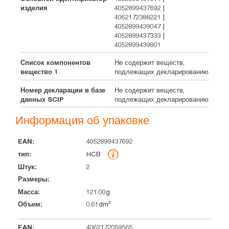
изделия
4052899437692 |
4062172388221 |
4052899439047 |
4052899437333 |
4052899439801
Список компонентов
Не содержит веществ,
вещество 1
подлежащих декларированию
Номер декларации в базе
Не содержит веществ,
данных SCIP
подлежащих декларированию
Информация об упаковке
4052899437692
EAN
тип
Штук
Размеры
Масса
Объем
HCB
2
121.00g
0.61dm³
4062172059565