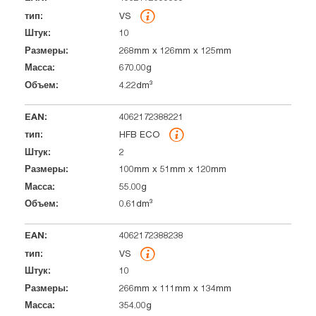
VS
10
268mm x 126mm x 125mm
670.00g
4.22dm³
4062172388221
HFB ECO
2
100mm x 51mm x 120mm
55.00g
0.61dm³
4062172388238
VS
10
266mm x 111mm x 134mm
354.00g