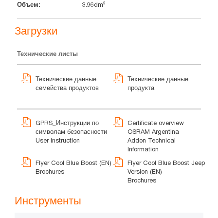
3.96dm³
Загрузки
Технические листы
Технические данные
Технические данные
семейства продуктов
продукта
GPRS_Инструкции по
Certificate overview
символам безопасности
OSRAM Argentina
User instruction
Addon Technical
Information
Flyer Cool Blue Boost (EN)
Flyer Cool Blue Boost Jeep
Brochures
Version (EN)
Brochures
Инструменты