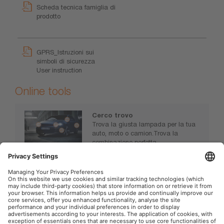
Scheda tecnica famiglia di
prodotto
GPRS_Istruzioni sui
simboli di sicurezza
User instruction
Online tools
Cerco trovo
Trova la giusta lampada per la tua
auto, moto o camion.Trova la
combinazione perfetta.
www.osram.it/sceglilalucegiusta