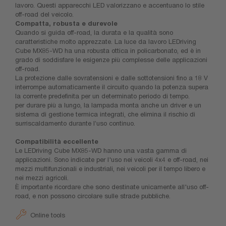
lavoro. Questi apparecchi LED valorizzano e accentuano lo stile
off-road del veicolo.
Compatta, robusta e durevole
Quando si guida off-road, la durata e la qualità sono
caratteristiche molto apprezzate. La luce da lavoro LEDriving
Cube MX85-WD ha una robusta ottica in policarbonato, ed è in
grado di soddisfare le esigenze più complesse delle applicazioni
off-road.
La protezione dalle sovratensioni e dalle sottotensioni fino a 18 V
interrompe automaticamente il circuito quando la potenza supera
la corrente predefinita per un determinato periodo di tempo.
per durare più a lungo, la lampada monta anche un driver e un
sistema di gestione termica integrati, che elimina il rischio di
surriscaldamento durante l’uso continuo.
Compatibilità eccellente
Le LEDriving Cube MX85-WD hanno una vasta gamma di
applicazioni. Sono indicate per l'uso nei veicoli 4x4 e off-road, nei
mezzi multifunzionali e industriali, nei veicoli per il tempo libero e
nei mezzi agricoli.
È importante ricordare che sono destinate unicamente all'uso off-
road, e non possono circolare sulle strade pubbliche.
Online tools