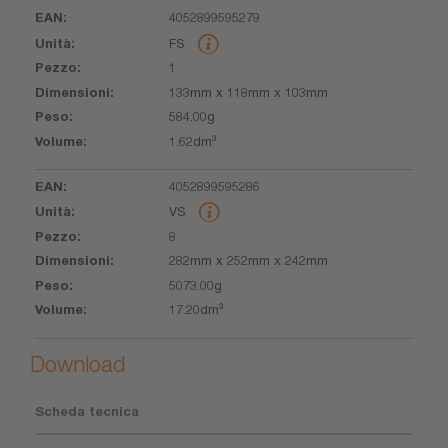
4052899595279
EAN
Unità
Pezzo
Dimensioni
Peso
Volume
FS
1
133mm x 118mm x 103mm
584.00g
1.62dm³
4052899595286
VS
8
282mm x 252mm x 242mm
5073.00g
17.20dm³
Download
Scheda tecnica