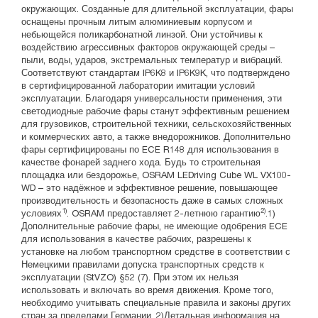
окружающих. Созданные для длительной эксплуатации, фары
оснащены прочным литым алюминиевым корпусом и
небьющейся поликарбонатной линзой. Они устойчивы к
воздействию агрессивных факторов окружающей среды –
пыли, воды, ударов, экстремальных температур и вибраций.
Соответствуют стандартам IP6K8 и IP6K9K, что подтверждено
в сертифицированной лаборатории имитации условий
эксплуатации. Благодаря универсальности применения, эти
светодиодные рабочие фары станут эффективным решением
для грузовиков, строительной техники, сельскохозяйственных
и коммерческих авто, а также внедорожников. Дополнительно
фары сертифицированы по ECE R148 для использования в
качестве фонарей заднего хода. Будь то строительная
площадка или бездорожье, OSRAM LEDriving Cube WL VX100-
WD – это надёжное и эффективное решение, повышающее
производительность и безопасность даже в самых сложных
1)
2)
условиях
. OSRAM предоставляет 2-летнюю гарантию
.1)
Дополнительные рабочие фары, не имеющие одобрения ECE
для использования в качестве рабочих, разрешены к
установке на любом транспортном средстве в соответствии с
Немецкими правилами допуска транспортных средств к
эксплуатации (StVZO) §52 (7). При этом их нельзя
использовать и включать во время движения. Кроме того,
необходимо учитывать специальные правила и законы других
стран за пределами Германии. 2)Детальная информация на