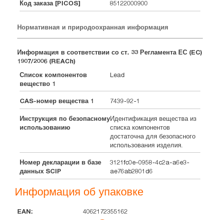
Код заказа [PICOS]
85122000900
Нормативная и природоохранная информация
Информация в соответствии со ст. 33 Регламента ЕС (EC)
1907/2006 (REACh)
Список компонентов
Lead
вещество 1
CAS-номер вещества 1
7439-92-1
Инструкция по безопасному
Идентификация вещества из
использованию
списка компонентов
достаточна для безопасного
использования изделия.
Номер декларации в базе
3121fc0e-0958-4c2a-a6e3-
данных SCIP
ae76ab2801d6
Информация об упаковке
4062172355162
EAN
тип
Штук
Размеры
Масса
Объем