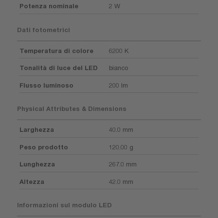
Potenza nominale
2 W
Dati fotometrici
Temperatura di colore
6200 K
Tonalità di luce del LED
bianco
Flusso luminoso
200 lm
Physical Attributes & Dimensions
Larghezza
40.0 mm
Peso prodotto
120.00 g
Lunghezza
267.0 mm
Altezza
42.0 mm
Informazioni sul modulo LED