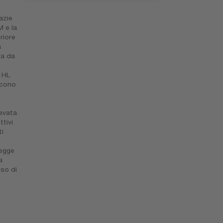
azie
M e la
riore
à
ta da
 HL
scono
evata
ttivi
i
legge
a
uso di