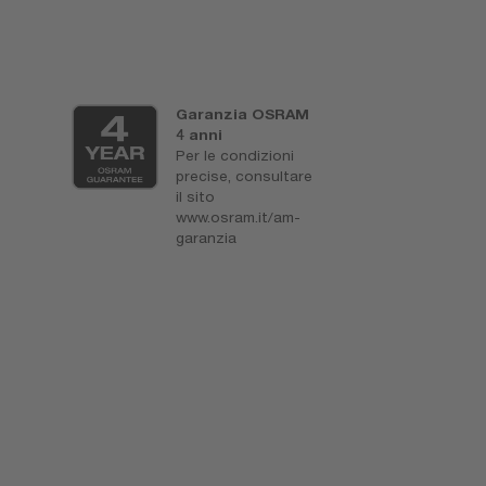
Garanzia OSRAM
F
4 anni
l
Per le condizioni
U
precise, consultare
i
il sito
c
www.osram.it/am-
p
garanzia
d
S
p
e
p
r
R
H