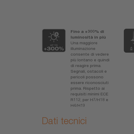
nzia OSRAM
Fino a +300% di
i
luminosità in più
e condizioni
Una maggiore
se, consultare
illuminazione
consente di vedere
sram.it/am-
più lontano e quindi
zia
di reagire prima.
Segnali, ostacoli e
pericoli possono
essere riconosciuti
prima. Rispetto ai
requisiti minimi ECE
R112, per H7/H18 e
H4/H19
Dati tecnici