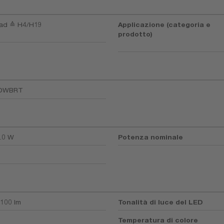
oad ≙ H4/H19
Applicazione (categoria e
prodotto)
3DWBRT
5.0 W
Potenza nominale
100 lm
Tonalità di luce del LED
Temperatura di colore