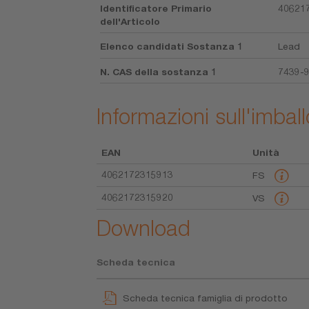
Identificatore Primario
40621
dell'Articolo
Elenco candidati Sostanza 1
Lead
N. CAS della sostanza 1
7439-
Informazioni sull'imball
EAN
Unità
4062172315913
FS
4062172315920
VS
Download
Scheda tecnica
Scheda tecnica famiglia di prodotto