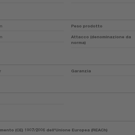
mm
Peso prodotto
mm
Attacco (denominazione da
norma)
r
Garanzia
lamento (CE) 1907/2006 dell'Unione Europea (REACh)