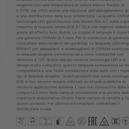
elegante con una temperatura di colore bianco freddo di
6.000K, ma offre anche una riduzione dell'abbagliamento gr
a una distribuzione della luce ottimizzata. La qualità OSRA
tecnologia LED garantiscono una durata fino a 5 volte supe
(rispetto ai requisiti minimi ECE R112) e una migliore visibilit
grazie all'effetto luce diurna. La coppia di lampade è coper
una garanzia OSRAM di 4 anni. Per le condizioni di garanzia
consultare www.osram.it/am-garanzia. Le lampade LEDriving
BRIGHT per abbaglianti e anabbaglianti di OSRAM sostitui
le lampade alogene convenzionali e sono compatibili con
tensione a 12V. Grazie alla più recente tecnologia LED e al
design molto compatto, queste lampade consentono un'el
compatibilità e una facile installazione sulle auto con i rispe
tipi di lampade alogene. Questi prodotti non sono omologat
ECE e non devono essere utilizzati su strade pubbliche in
nessuna applicazione esterna. L'uso non consentito dalla 
comporta il ritiro della carta di circolazione e la perdita dell
copertura assicurativa. Diversi Paesi vietano la vendita e l'
questi prodotti. Per ulteriori informazioni, contattare il
distributore locale.