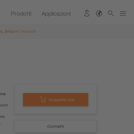
Prodotti
Applicazioni
 HL BRIGHT H4/H19
una
Acquista ora
isiti
le,
,
Contatti
a