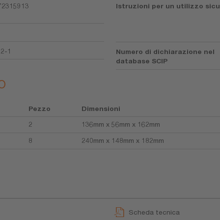
72315913
Istruzioni per un utilizzo sic
92-1
Numero di dichiarazione nel
database SCIP
o
Pezzo
Dimensioni
2
136mm x 56mm x 162mm
8
240mm x 148mm x 182mm
Scheda tecnica