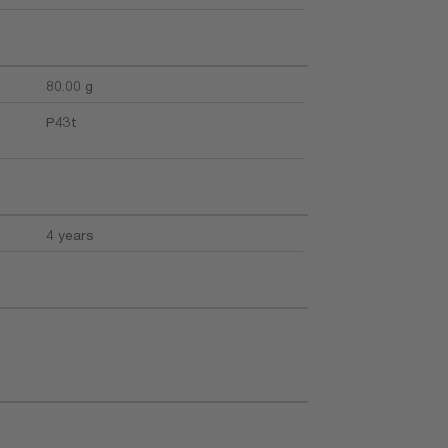
80.00 g
P43t
4 years