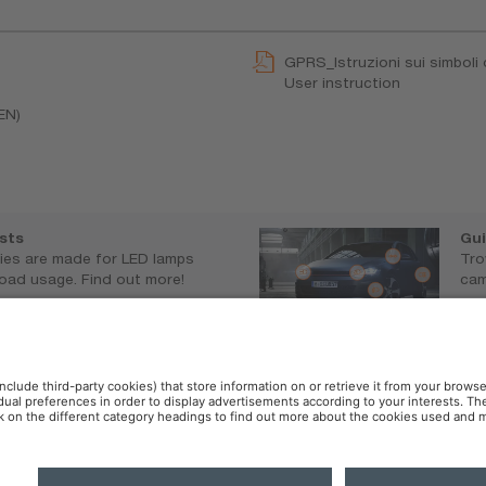
GPRS_Istruzioni sui simboli 
User instruction
EN)
ists
Gui
es are made for LED lamps
Tro
road usage. Find out more!
cam
sram.com/ledcheck
w
ali di utilizzo
Norme sulla Privacy
OSR