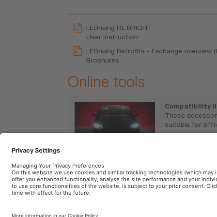
LEDriving HL BRIGHT
User instruction
LEDriving Retrofits - Exchange overview (
Brochures
Online tools
Compatibility l
These accessori
suitable for off
https://www.o
P.IVA 00745030155
Società
Condizioni gener