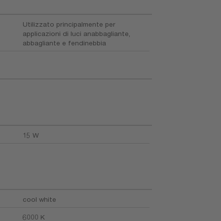
Utilizzato principalmente per
applicazioni di luci anabbagliante,
abbagliante e fendinebbia
15 W
cool white
6000 K