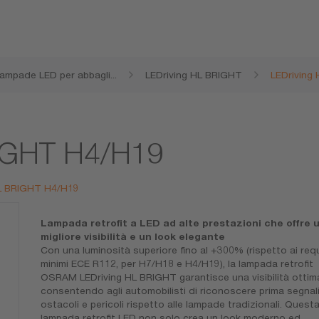
ampade LED per abbagli
...
LEDriving HL BRIGHT
LEDriving
nti e anabbaglianti
RIGHT H4/H19
 HL BRIGHT H4/H19
Lampada retrofit a LED ad alte prestazioni che offre 
migliore visibilità e un look elegante
Con una luminosità superiore fino al +300% (rispetto ai requ
minimi ECE R112, per H7/H18 e H4/H19), la lampada retrofit
OSRAM LEDriving HL BRIGHT garantisce una visibilità ottima
consentendo agli automobilisti di riconoscere prima segnali
ostacoli e pericoli rispetto alle lampade tradizionali. Quest
lampada retrofit LED non solo crea un look moderno ed