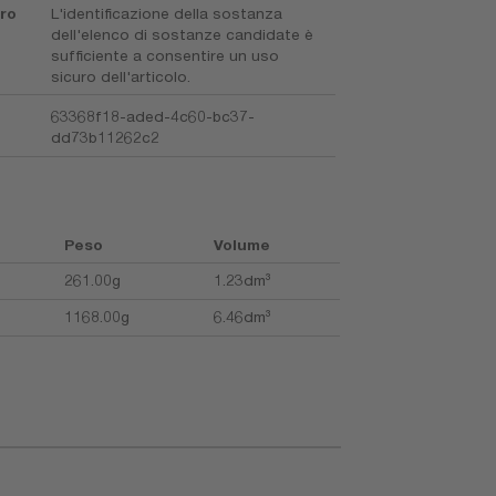
uro
L'identificazione della sostanza
dell'elenco di sostanze candidate è
sufficiente a consentire un uso
sicuro dell'articolo.
63368f18-aded-4c60-bc37-
dd73b11262c2
Peso
Volume
261.00g
1.23dm³
1168.00g
6.46dm³