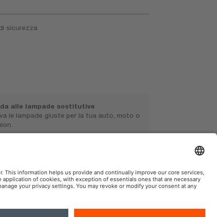
di sicurezza
da alle lampade sostitutive
va le lampade giuste per la tua auto, moto o
ion.
ww.osram.it/sceglilalucegiusta
AM Automotive nei Social