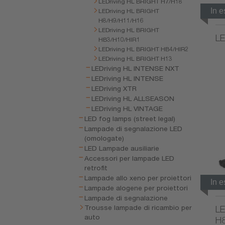
LEDriving HL BRIGHT H7/H18
In 
LEDriving HL BRIGHT
H8/H9/H11/H16
LEDriving HL BRIGHT
LE
HB3/H10/HIR1
LEDriving HL BRIGHT HB4/HIR2
LEDriving HL BRIGHT H13
LEDriving HL INTENSE NXT
LEDriving HL INTENSE
LEDriving XTR
LEDriving HL ALLSEASON
LEDriving HL VINTAGE
LED fog lamps (street legal)
Lampade di segnalazione LED
(omologate)
LED Lampade ausiliarie
Accessori per lampade LED
retrofit
Lampade allo xeno per proiettori
In 
Lampade alogene per proiettori
Lampade di segnalazione
Trousse lampade di ricambio per
LE
auto
H8