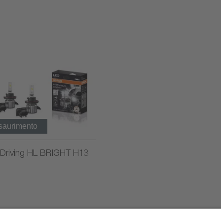
esaurimento
Driving HL BRIGHT H13