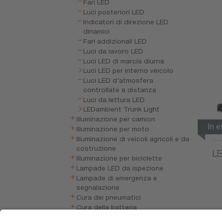
Fari LED
Luci posteriori LED
Indicatori di direzione LED
dinamici
Fari addizionali LED
Luci da lavoro LED
Luci LED di marcia diurna
Luci LED per interno veicolo
Luci LED d'atmosfera
controllate a distanza
Luci da lettura LED
LEDambient Trunk Light
Illuminazione per camion
In 
Illuminazione per moto
Illuminazione di veicoli agricoli e da
costruzione
LE
Illuminazione per biciclette
Lampade LED da ispezione
Lampade di emergenza e
segnalazione
Cura dei pneumatici
Cura della batteria
Elettronica del veicolo