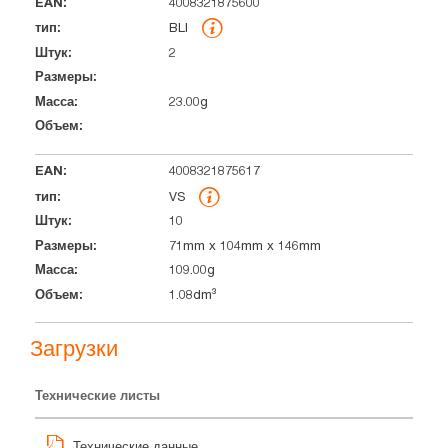
4008321875600
EAN
тип
Штук
Размеры
Масса
Объем
BLI
2
23.00g
4008321875617
VS
10
71mm x 104mm x 146mm
109.00g
1.08dm³
Загрузки
Технические листы
Технические данные