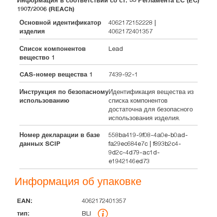
Информация в соответствии со ст. 33 Регламента ЕС (EC)
1907/2006 (REACh)
Основной идентификатор
4062172152228 |
изделия
4062172401357
Список компонентов
Lead
вещество 1
CAS-номер вещества 1
7439-92-1
Инструкция по безопасному
Идентификация вещества из
использованию
списка компонентов
достаточна для безопасного
использования изделия.
Номер декларации в базе
558ba419-9f08-4a0e-b0ad-
данных SCIP
fa29ec684e7c | f893b2c4-
9d2c-4d79-ac1d-
e1942146ed73
Информация об упаковке
4062172401357
EAN
тип
Штук
Размеры
Масса
Объем
BLI