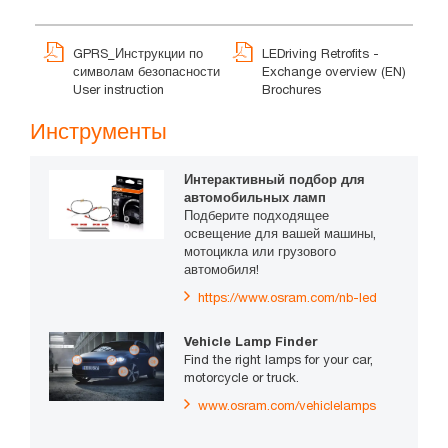
GPRS_Инструкции по
LEDriving Retrofits -
символам безопасности
Exchange overview (EN)
User instruction
Brochures
Инструменты
Интерактивный подбор для
автомобильных ламп
Подберите подходящее
освещение для вашей машины,
мотоцикла или грузового
автомобиля!
https://www.osram.com/nb-led
Vehicle Lamp Finder
Find the right lamps for your car,
motorcycle or truck.
www.osram.com/vehiclelamps