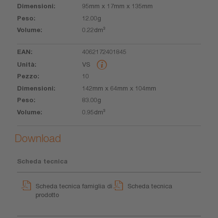
95mm x 17mm x 135mm
12.00g
0.22dm³
4062172401845
VS
10
142mm x 64mm x 104mm
83.00g
0.95dm³
Download
Scheda tecnica
Scheda tecnica famiglia di
Scheda tecnica
prodotto