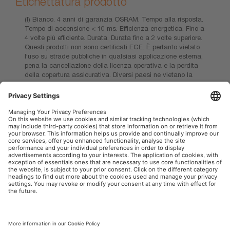
Etichettatura prodotto
(I) Bianco. 4 anni di garanzia OSRAM. Tempo alla risposta.
Tempo di accensione < 10 ms. Efficienza energetica. Fino a
4 volte più efficiente. Durata. Durata fino a 2 volte superiore.
Questi prodotti non sono certificati ECE. È pertanto vietato
l‘uso su strade pubbliche in qualsiasi applicazione esterna,
pena la cancellazione della licenza operativa e la perdita
della copertura assicurativa. Diversi paesi ne vietano la
vendita e l’uso. Contattate il vostro distributore locale per
informazioni sulla disponibilità nel vostro paese.
Sostituzione del prodotto difettoso in caso di utilizzo non
professionale.
OSRAM Automotive nei Social
P.IVA 00745030155
Società
Condizioni generali di utilizzo
Norme sulla Privacy