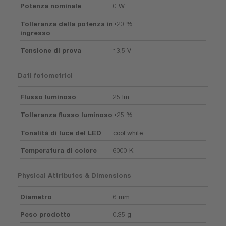
Potenza nominale
0 W
Tolleranza della potenza in
±20 %
ingresso
Tensione di prova
13,5 V
Dati fotometrici
Flusso luminoso
25 lm
Tolleranza flusso luminoso
±25 %
Tonalità di luce del LED
cool white
Temperatura di colore
6000 K
Physical Attributes & Dimensions
Diametro
6 mm
Peso prodotto
0.35 g