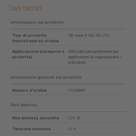
Dati tecnici
Informazioni sul prodotto
Tipo di prodotto
Off-road ≙ W2.3W (T5)
(fuoristrada/su strada)
Applicazione (categoria e
Utilizzato principalmente per
prodotto)
applicazioni di segnalazione /
indicatore
Informazioni generali sul prodotto
Numero d'ordine
2723DWP
Dati elettrici
Max potenza assorbita
0.25 W
Tensione nominale
12 V