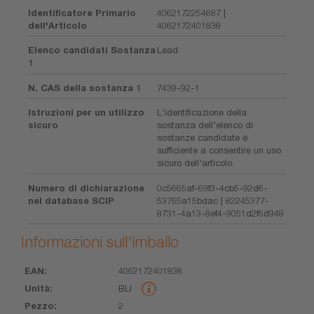
Identificatore Primario
4062172254687 |
dell'Articolo
4062172401838
Elenco candidati Sostanza
Lead
1
N. CAS della sostanza 1
7439-92-1
Istruzioni per un utilizzo
L'identificazione della
sicuro
sostanza dell'elenco di
sostanze candidate è
sufficiente a consentire un uso
sicuro dell'articolo.
Numero di dichiarazione
0c5665af-69f3-4cb5-92d6-
nel database SCIP
53765a15bdac | 82245377-
8731-4a13-8ef4-9051d2f6d948
Informazioni sull'imballo
4062172401838
EAN
Unità
Pezzo
Dimensioni
Peso
Volume
BLI
2