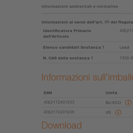
Informazioni ambientali e normative
Informazioni ai sensi dell'art. 33 del Rego
Identificatore Primario
406217
dell'Articolo
Elenco candidati Sostanza 1
Lead
N. CAS della sostanza 1
7439-
Informazioni sull'imball
EAN
Unità
4062172401593
BLI ECO
4062172401609
VS
Download