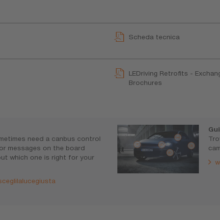
Scheda tecnica
LEDriving Retrofits - Exchan
Brochures
Gui
metimes need a canbus control
Tro
rror messages on the board
cam
ut which one is right for your
w
ceglilalucegiusta