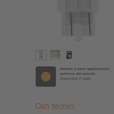
tà OSRAM si
Adatto a varie applicazioni
sostituzioni
esterne del veicolo
Disponibile in giallo
4 anni (per le
ranzia)
Dati tecnici