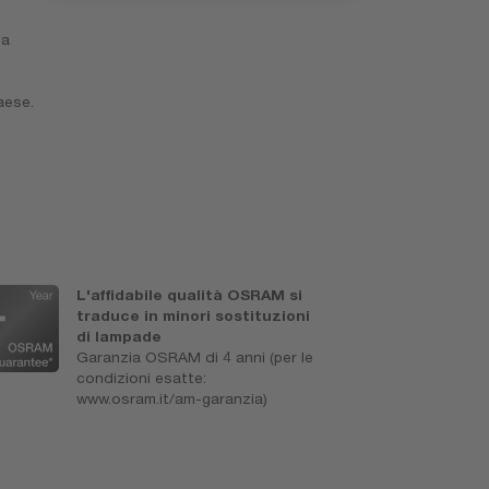
ta
aese.
L'affidabile qualità OSRAM si
A
traduce in minori sostituzioni
e
di lampade
Di
Garanzia OSRAM di 4 anni (per le
condizioni esatte:
www.osram.it/am-garanzia)