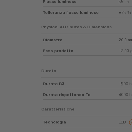
Flusso luminoso
55 lm
Tolleranza flusso luminoso
±25 %
Physical Attributes & Dimensions
Diametro
20.0 
Peso prodotto
12.00 
Durata
Durata B3
1500 h
Durata rispettando Tc
4000 h
Caratteristiche
Tecnologia
LED