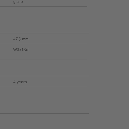
giallo
47.5 mm
W3x16d
4 years