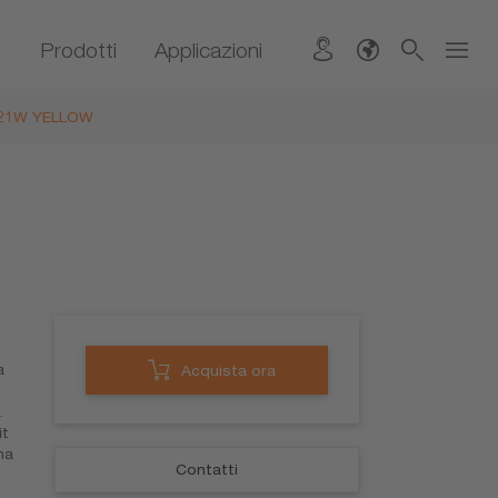
Prodotti
Applicazioni
W21W YELLOW
a
Acquista ora
.
it
na
Contatti