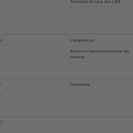
Tonalità di luce del LED
mm
Lunghezza
g
Attacco (denominazione da
norma)
r
Garanzia
r