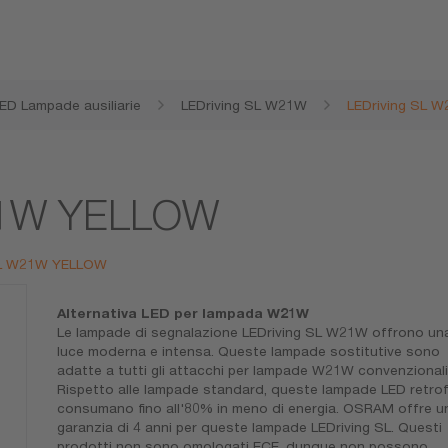
ED Lampade ausiliarie
LEDriving SL W21W
LEDriving SL 
21W YELLOW
g SL W21W YELLOW
Alternativa LED per lampada W21W
Le lampade di segnalazione LEDriving SL W21W offrono un
luce moderna e intensa. Queste lampade sostitutive sono
adatte a tutti gli attacchi per lampade W21W convenzionali
Rispetto alle lampade standard, queste lampade LED retrof
consumano fino all'80% in meno di energia. OSRAM offre u
garanzia di 4 anni per queste lampade LEDriving SL. Questi
prodotti non sono omologati ECE, dunque non possono