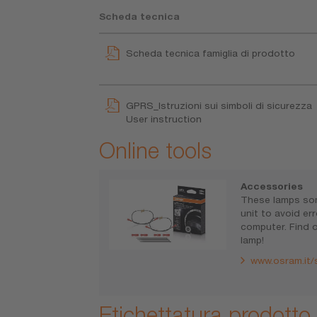
Scheda tecnica
Scheda tecnica famiglia di prodotto
GPRS_Istruzioni sui simboli di sicurezza
User instruction
Online tools
Accessories
These lamps so
unit to avoid e
computer. Find o
lamp!
www.osram.it/s
Etichettatura prodotto