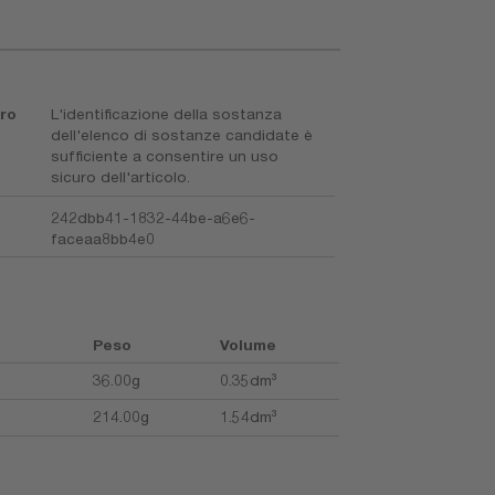
uro
L'identificazione della sostanza
dell'elenco di sostanze candidate è
sufficiente a consentire un uso
sicuro dell'articolo.
242dbb41-1832-44be-a6e6-
faceaa8bb4e0
Peso
Volume
36.00g
0.35dm³
214.00g
1.54dm³