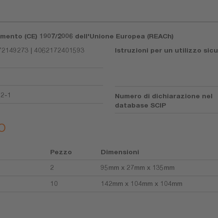
lamento (CE) 1907/2006 dell'Unione Europea (REACh)
2149273 | 4062172401593
Istruzioni per un utilizzo sic
92-1
Numero di dichiarazione nel
database SCIP
o
Pezzo
Dimensioni
2
95mm x 27mm x 135mm
10
142mm x 104mm x 104mm