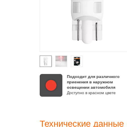
чество OSRAM
Подходит для различного
лее редкую
приенения в наружном
освещении автомобиля
4 года
Доступно в красном цвете
ия приведены
m.ru/am-
Технические данные