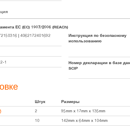
ация
амента ЕС (EC) 1907/2006 (REACh)
2150316 | 4062172401692
Инструкция по безопасному
использованию
92-1
Номер декларации в базе да
SCIP
овке
Штук
Размеры
2
95mm x 17mm x 135mm
10
142mm x 64mm x 104mm