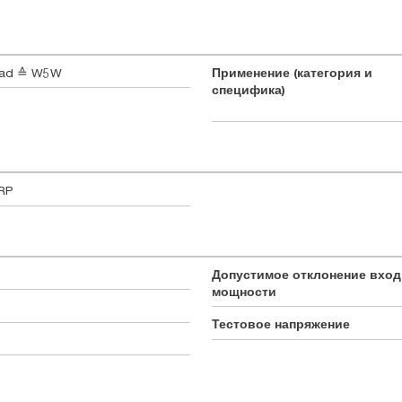
oad ≙ W5W
Применение (категория и
специфика)
RP
Допустимое отклонение вхо
мощности
Тестовое напряжение