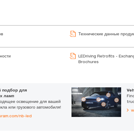
ов
Технические данные продук
ности
LEDriving Retrofits - Exchan
Brochures
 подбор для
Veh
х ламп
Fin
ходящее освещение для вашей
tru
кла или грузового автомобиля!
w
sram.com/nb-led