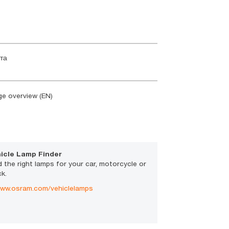
та
ge overview (EN)
icle Lamp Finder
d the right lamps for your car, motorcycle or
ck.
ww.osram.com/vehiclelamps