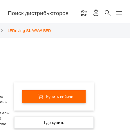
Поиск дистрибьюторов
LEDriving SL W5W RED
ое
Купить сейчас
мены
лампы
%.
Где купить
тию.