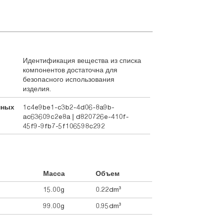
Идентификация вещества из списка
компонентов достаточна для
безопасного использования
изделия.
нных
1c4e9be1-c3b2-4d06-8a9b-
ac63609c2e8a | d820726e-410f-
45f9-9fb7-5f106598c292
Масса
Объем
15.00g
0.22dm³
99.00g
0.95dm³