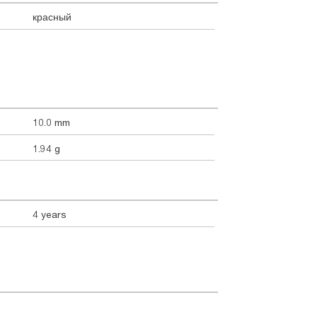
красный
10.0 mm
1.94 g
4 years