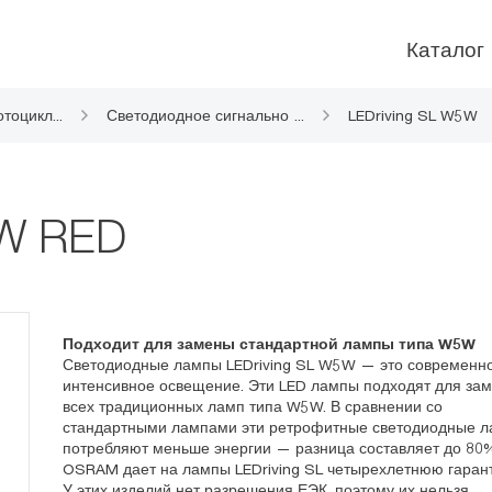
Каталог
отоцикл
...
Светодиодное сигнально
...
LEDriving SL W5W
е освещение
5W RED
Подходит для замены стандартной лампы типа W5W
Светодиодные лампы LEDriving SL W5W — это современн
интенсивное освещение. Эти LED лампы подходят для за
всех традиционных ламп типа W5W. В сравнении со
стандартными лампами эти ретрофитные светодиодные 
потребляют меньше энергии — разница составляет до 80
OSRAM дает на лампы LEDriving SL четырехлетнюю гаран
У этих изделий нет разрешения ЕЭК, поэтому их нельзя