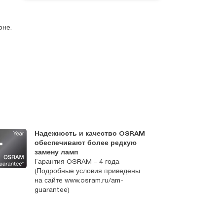
оне.
Надежность и качество OSRAM
П
обеспечивают более редкую
п
замену ламп
о
Гарантия OSRAM – 4 года
Д
(Подробные условия приведены
на сайте www.osram.ru/am-
guarantee)