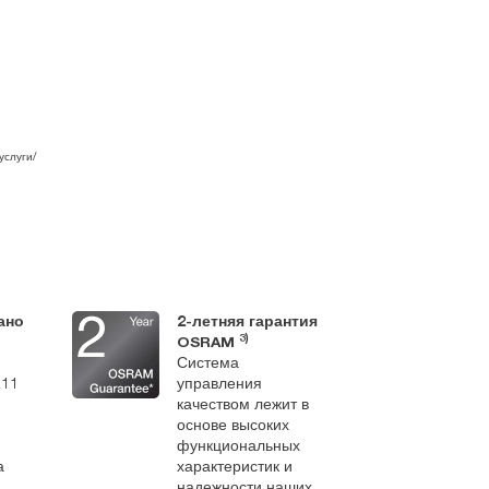
услуги/
ано
2-летняя гарантия
В
3)
OSRAM
в
Система
O
R11
управления
-
качеством лежит в
с
основе высоких
-
функциональных
б
а
характеристик и
-
надежности наших
т