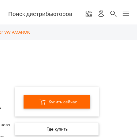
Поиск дистрибьюторов
 for VW AMAROK
Купить сейчас
k
аново
Где купить
ио