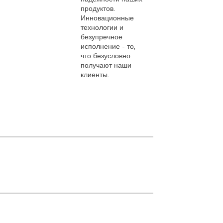
продуктов.
6
Инновационные
-
технологии и
с
безупречное
-
исполнение - то,
р
что безусловно
б
получают наши
клиенты.