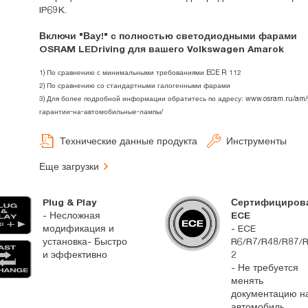
IP69K.
Включи "Вау!" с полностью светодиодными фарами
OSRAM LEDriving для вашего Volkswagen Amarok
1) По сравнению с минимальными требованиями ECE R 112
2) По сравнению со стандартными галогенными фарами
3) Для более подробной информации обратитесь по адресу: www.osram.ru/am/
гарантии-на-автомобильные-лампы/
Технические данные продукта
Инструменты
Еще загрузки
Plug & Play
Сертифициров
- Несложная
ECE
модификация и
- ECE
установка- Быстро
R6/R7/R48/R87/
и эффективно
2
- Не требуется
менять
документацию н
автомобиль