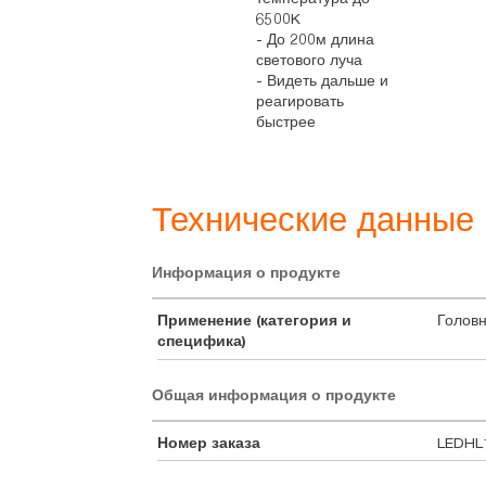
ктов.
6500K
вационные
- До 200м длина
логии и
светового луча
пречное
- Видеть дальше и
нение - то,
реагировать
езусловно
быстрее
чают наши
ты.
Технические данные
Информация о продукте
Применение (категория и
Головн
специфика)
Общая информация о продукте
Номер заказа
LEDHL