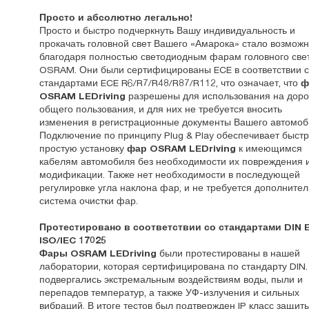
Просто и абсолютно легально!
Просто и быстро подчеркнуть Вашу индивидуальность и
прокачать головной свет Вашего «Амарока» стало возмож
благодаря полностью светодиодным фарам головного свет
OSRAM. Они были сертифицированы ECE в соответствии 
стандартами ECE R6/R7/R48/R87/R112, что означает, что
ф
OSRAM LEDriving
разрешены для использования на доро
общего пользования, и для них не требуется вносить
изменения в регистрационные документы Вашего автомоб
Подключение по принципу Plug & Play обеспечивает быст
простую установку
фар OSRAM LEDriving
к имеющимся
кабелям автомобиля без необходимости их повреждения 
модификации. Также нет необходимости в последующей
регулировке угла наклона фар, и не требуется дополните
система очистки фар.
Протестировано в соответствии со стандартами DIN 
ISO/IEC 17025
Фары OSRAM LEDriving
были протестированы в нашей
лаборатории, которая сертифицирована по стандарту DIN.
подвергались экстремальным воздействиям воды, пыли и
перепадов температур, а также УФ-излучения и сильных
вибраций. В итоге тестов был подтвержден IP класс защит