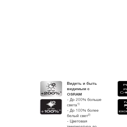
тняя гарантия
Видеть и быть
3)
AM
видимым с
ема
OSRAM
вления
- До 200% больше
1)
твом лежит в
света
е высоких
- До 100% более
2)
циональных
белый свет
теристик и
- Цветовая
жности наших
температура до