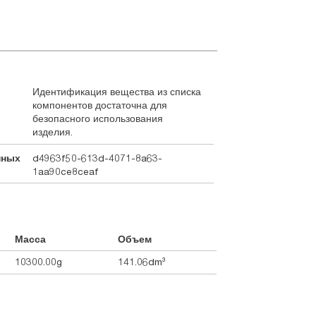
Идентификация вещества из списка
компонентов достаточна для
безопасного использования
изделия.
нных
d4963f50-613d-4071-8a63-
1aa90ce8ceaf
Масса
Объем
10300.00g
141.06dm³