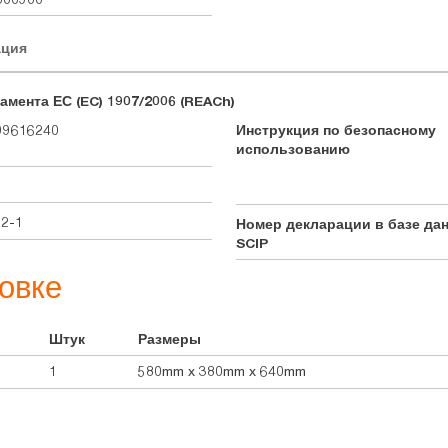
ация
амента ЕС (EC) 1907/2006 (REACh)
99616240
Инструкция по безопасному
использованию
92-1
Номер декларации в базе да
SCIP
овке
Штук
Размеры
1
580mm x 380mm x 640mm