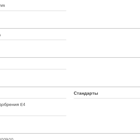
 mm
s
Стандарты
добрения E4
000900