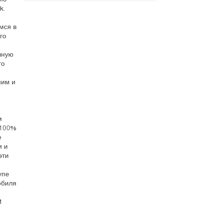
k.
мся в
го
чную
го
ним и
м
 100%
е
и и
эти
упе
обиля
M