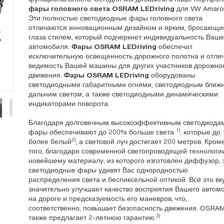
фары головного света OSRAM LEDriving
для VW Amaro
Эти полностью светодиодные фары головного света
отличаются инновационным дизайном и ярким, бросающи
глаза стилем, который подчеркнет индивидуальность Ваше
автомобиля.
Фары OSRAM LEDriving
обеспечат
исключительную освещенность дорожного полотна и отли
видимость Вашей машины для других участников дорожно
движения.
Фары OSRAM LEDriving
оборудованы
светодиодными габаритными огнями, светодиодным ближ
дальним светом, а также светодиодными динамическими
индикаторами поворота.
Благодаря долговечным высокоэффективным светодиода
1)
фары обеспечивают до 200% больше света
, которые до
2)
более белый
, а световой луч достигает 200 метров. Кром
того, благодаря современной светопроводящей технологи
новейшему материалу, из которого изготовлен диффузор, 
светодиодные фары удивят Вас однородностью
распределения света и беспиксельной оптикой. Всё это вк
значительно улучшает качество восприятия Вашего автом
на дороге и предсказуемость его маневров, что,
соответственно, повышает безопасность движения. OSRA
3)
также предлагает 2-летнюю гарантию.