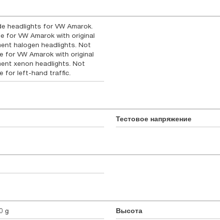
e headlights for VW Amarok.
le for VW Amarok with original
ent halogen headlights. Not
le for VW Amarok with original
ent xenon headlights. Not
e for left-hand traffic.
Тестовое напряжение
0 g
Высота