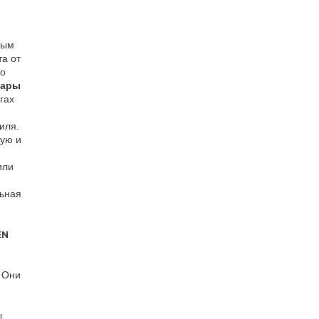
ным
а от
со
ары
гах
иля.
рую и
или
льная
EN
 Они
ы