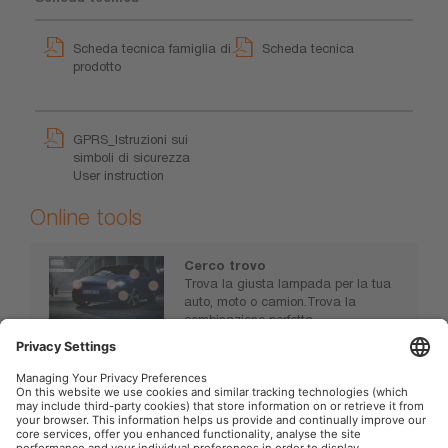
Scheda tecnica famiglia di
Scheda tecnica
prodotto
GPRS_Istruzioni sui
simboli di sicurezza
User instruction
Online tools
Cerco trovo
Trova la giusta lampada per la tua
auto, moto o camion.Trova la
combinazione perfetta.
www.osram.it/sceglilalucegiusta