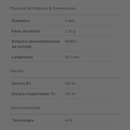
Physical Attributes & Dimensions
Diametro
9 mm
Peso prodotto
2.30 g
Attacco (denominazione
BAX9s
da norma)
Lunghezza
33.0 mm
Durata
Durata B3
350 hr
Durata rispettando Tc
700 hr
Caratteristiche
Tecnologia
AUX