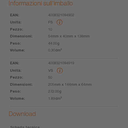
Informazioni sull'imballo
4008321094902
EAN
Unità
Pezzo
Dimensioni
Peso
Volume
FS
10
54mm x 40mm x 138mm
44.00g
0.30dm³
4008321094919
VS
50
205mm x 144mm x 64mm
272.00g
1.89dm³
Download
Scheda tecnica