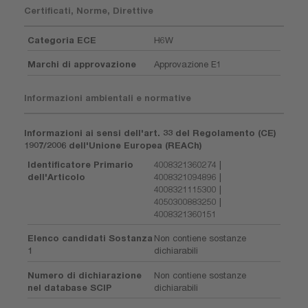
Certificati, Norme, Direttive
Categoria ECE
H6W
Marchi di approvazione
Approvazione E1
Informazioni ambientali e normative
Informazioni ai sensi dell'art. 33 del Regolamento (CE)
1907/2006 dell'Unione Europea (REACh)
Identificatore Primario
4008321360274 |
dell'Articolo
4008321094896 |
4008321115300 |
4050300883250 |
4008321360151
Elenco candidati Sostanza
Non contiene sostanze
1
dichiarabili
Numero di dichiarazione
Non contiene sostanze
nel database SCIP
dichiarabili