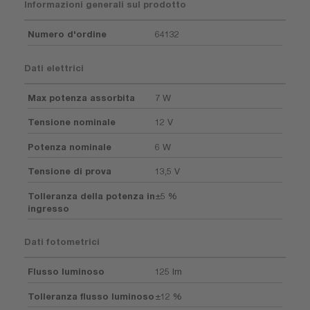
Informazioni generali sul prodotto
Numero d'ordine
64132
Dati elettrici
Max potenza assorbita
7 W
Tensione nominale
12 V
Potenza nominale
6 W
Tensione di prova
13,5 V
Tolleranza della potenza in
±5 %
ingresso
Dati fotometrici
Flusso luminoso
125 lm
Tolleranza flusso luminoso
±12 %