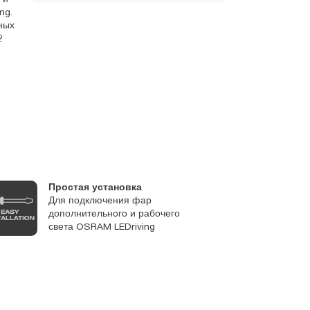
ng.
ных
2
Простая установка
С
Для подключения фар
П
дополнительного и рабочего
м
света OSRAM LEDriving
с