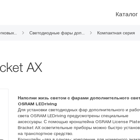
Каталог
гковых
...
Светодиодные фары доп
...
Компактная серия
олнительного света
acket AX
Наполни жизь светом с фарами дополнительного све
OSRAM LEDriving
Для установки светодиодных фар дополнительного и рабо
света OSRAM LEDriving предусмотрены специальные
аксессуары. С помощью кронштейна OSRAM License Plate
Bracket AX осветительные приборы можно быстро установ
на транспортное средство.
Кронштейн «два в одном»: крепление для номерного знака