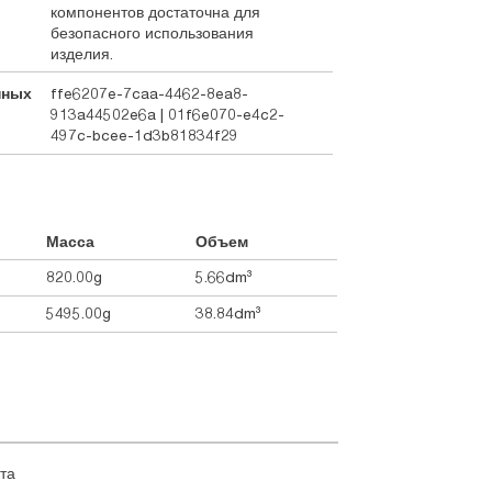
компонентов достаточна для
безопасного использования
изделия.
нных
ffe6207e-7caa-4462-8ea8-
913a44502e6a | 01f6e070-e4c2-
497c-bcee-1d3b81834f29
Масса
Объем
820.00g
5.66dm³
5495.00g
38.84dm³
та