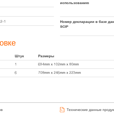
использованию
92-1
Номер декларации в базе да
SCIP
овке
Штук
Размеры
1
694mm x 102mm x 80mm
6
708mm x 246mm x 223mm
ов
Технические данные продук