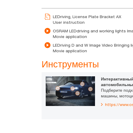
LEDriving, License Plate Bracket AX
User instruction
OSRAM LEDdriving and working lights Ima
Movie application
LEDriving D and W Image Video Bringing lig
Movie application
Инструменты
Интерактивный
автомобильны
Подберите под
машины, мотоци
https://www.o