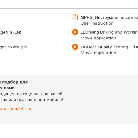
GPRS_Инструкции по симво
User instruction
gefilm (EN)
LEDriving Driving and Worki
Movie application
ht to life (EN)
OSRAM Quality Testing LEDriv
Movie application
 подбор для
х ламп
ходящее освещение для вашей
кла или грузового автомобиля!
sram.com/nb-led