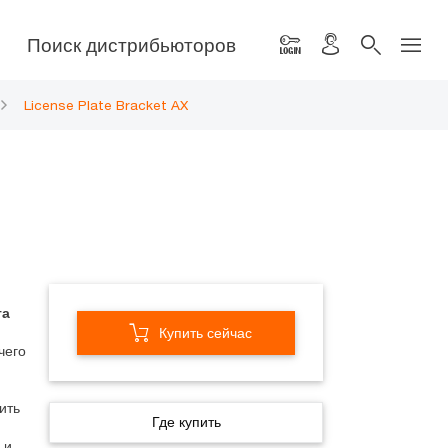
Поиск дистрибьюторов
License Plate Bracket AX
та
Купить сейчас
чего
ить
Где купить
 и