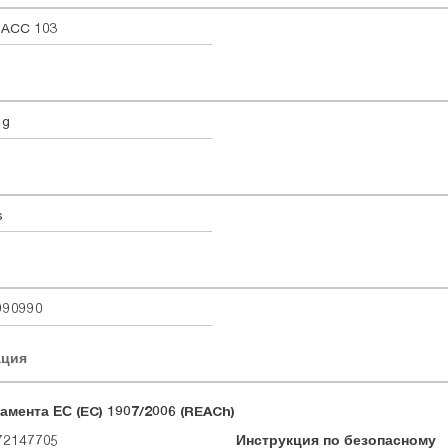
 ACC 103
 g
s
990990
ация
амента ЕС (EC) 1907/2006 (REACh)
72147705
Инструкция по безопасному