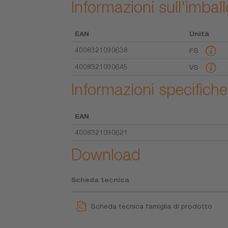
Informazioni sull'imball
EAN
Unità
4008321090638
FS
4008321090645
VS
Informazioni specifiche
EAN
4008321090621
Download
Scheda tecnica
Scheda tecnica famiglia di prodotto