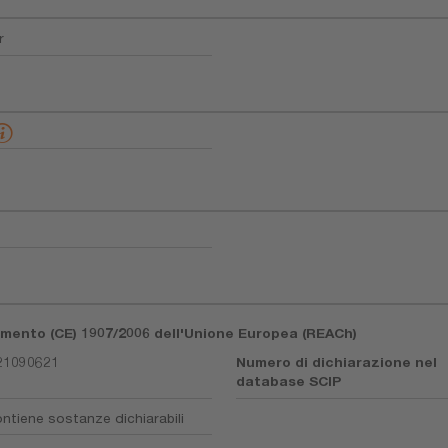
r
lamento (CE) 1907/2006 dell'Unione Europea (REACh)
21090621
Numero di dichiarazione nel
database SCIP
ntiene sostanze dichiarabili