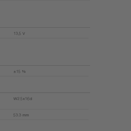
13,5 V
±15 %
W2.5x16d
53.3 mm