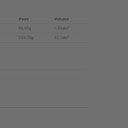
Peso
Volume
95.00g
0.44dm³
524.00g
2.51dm³