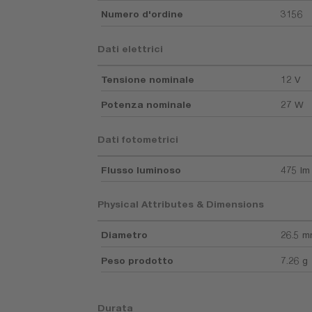
Numero d'ordine
3156
Dati elettrici
Tensione nominale
12 V
Potenza nominale
27 W
Dati fotometrici
Flusso luminoso
475 lm
Physical Attributes & Dimensions
Diametro
26.5 
Peso prodotto
7.26 g
Durata