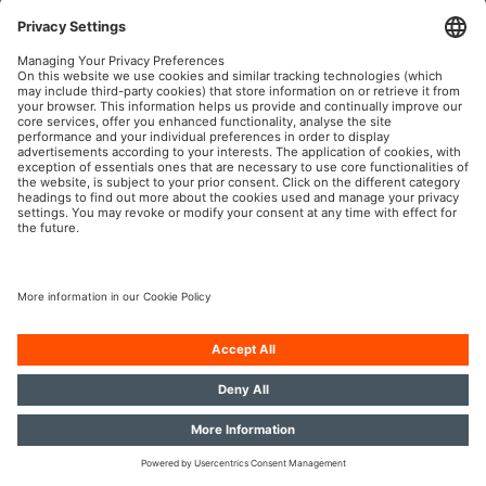
OSRAM Automotive nei Social
P.IVA 00745030155
Società
Condizioni generali di utilizzo
Norme sulla Privacy
Informativa sui cookie
Politica sull’IA
Contatti
© 2026, OSRAM GmbH. Tutti i diritti riservati.