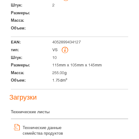
2
4052899434127
VS
10
115mm x 105mm x 145mm
255.00g
1.75dm³
Загрузки
Технические листы
Технические данные
семейства продуктов