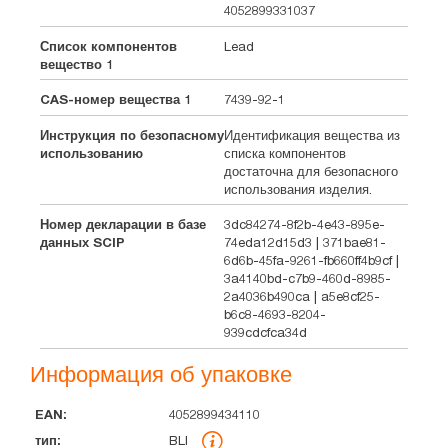
4052899331037
Список компонентов
Lead
вещество 1
CAS-номер вещества 1
7439-92-1
Инструкция по безопасному
Идентификация вещества из
использованию
списка компонентов
достаточна для безопасного
использования изделия.
Номер декларации в базе
3dc84274-8f2b-4e43-895e-
данных SCIP
74eda12d15d3 | 371bae81-
6d6b-45fa-9261-fb660ff4b9cf |
3a4140bd-c7b9-460d-8985-
2a4036b490ca | a5e8cf25-
b6c8-4693-8204-
939cdcfca34d
Информация об упаковке
4052899434110
EAN
тип
Штук
Размеры
Масса
Объем
BLI