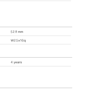
52.8 mm
W2.5x16q
4 years