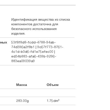
Идентификация вещества из списка
компонентов достаточна для
безопасного использования
изделия.
нных
53f8f8d8-fcdd-4788-94ab-
74d396a2f8b1 | 9c67f773-8761-
4c1d-b0d6-fd1e75efec00 |
ed34b883-afa6-439b-9296-
883ea09039a9
Масса
Объем
283.00g
1.75dm³