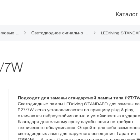
Каталог
гковых
...
Светодиодное сигнально
...
LEDriving STANDA
е освещение
7/7W
Подходит для замены стандартной лампы типа P27/7
Светодиодные лампы LEDriving STANDARD для замены л
P27/7W легко устанавливаются по принципу plug & play,
отличаются виброустойчивостью и устойчивостью к ударам
благодаря длительному сроку службы почти не требуют
технического обслуживания. Откройте для себя возможнос
светодиодных ламп для наружного освещения. Гарантия
OSRAM — 4 года. Данные лампы не имеют разрешения E