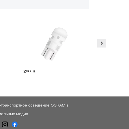
2880R
2880YE
отранспортное освещение OSRAM в
иальных медиа