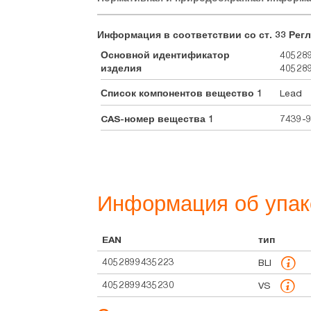
Информация в соответствии со ст. 33 Регл
Основной идентификатор
405289
изделия
40528
Список компонентов вещество 1
Lead
CAS-номер вещества 1
7439-
Информация об упак
EAN
тип
4052899435223
BLI
4052899435230
VS