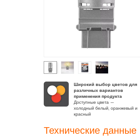
мены ламп
Широкий выбор цветов для
различных вариантов
светодиодной
применения продукта
ципу plug &
Доступные цвета —
холодный белый, оранжевый и
красный
Технические данные