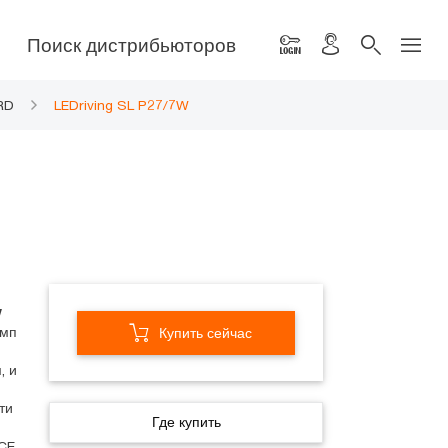
Поиск дистрибьюторов
RD
LEDriving SL P27/7W
W
амп
Купить сейчас
, и
ти
Где купить
CE.