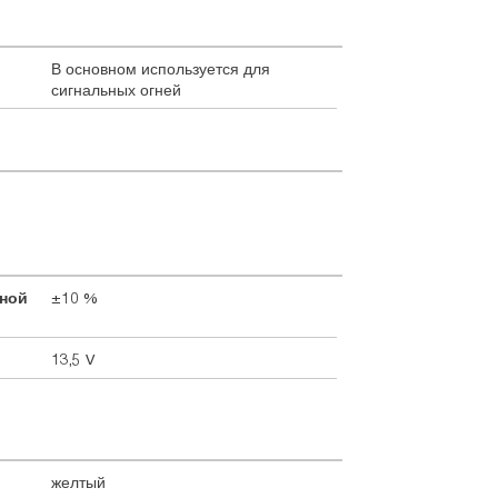
В основном используется для
сигнальных огней
дной
±10 %
13,5 V
желтый