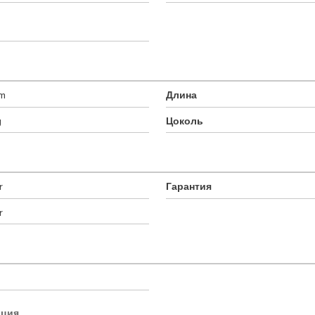
mm
Длина
g
Цоколь
r
Гарантия
r
ация