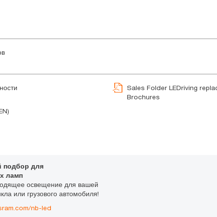
ов
ности
Sales Folder LEDriving repl
Brochures
EN)
 подбор для
х ламп
ходящее освещение для вашей
кла или грузового автомобиля!
sram.com/nb-led