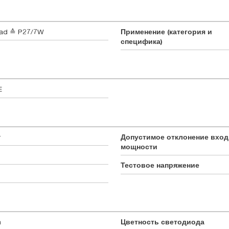
oad ≙ P27/7W
Применение (категория и
специфика)
E
т
Допустимое отклонение вхо
мощности
Тестовое напряжение
m
Цветность светодиода