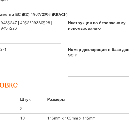
амента ЕС (EC) 1907/2006 (REACh)
9435247 | 4052899330528 |
Инструкция по безопасному
99435223
использованию
92-1
Номер декларации в базе да
SCIP
овке
Штук
Размеры
2
10
115mm x 105mm x 145mm