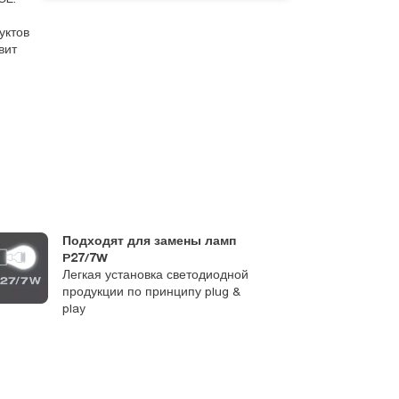
уктов
вит
Подходят для замены ламп
Ш
P27/7W
р
Легкая установка светодиодной
п
продукции по принципу plug &
Д
play
х
к