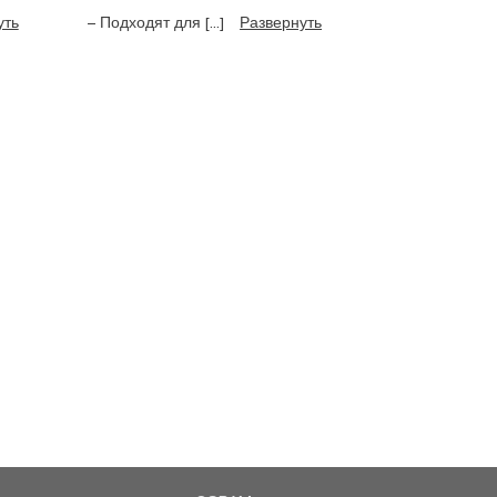
уть
– Подходят для [...]
Развернуть