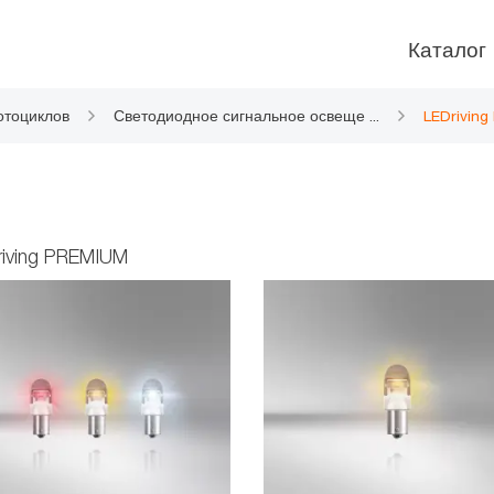
Каталог
отоциклов
Светодиодное сигнальное освеще
...
LEDrivin
ние
riving PREMIUM