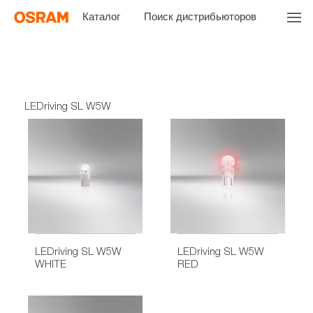
Каталог
Поиск дистрибьюторов
LEDriving SL W5W
LEDriving SL W5W
LEDriving SL W5W
WHITE
RED